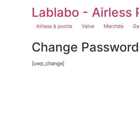
Aller
Lablabo - Airless
au
contenu
Airless à poche
Valve
Marchés
G
Change Password
[uwp_change]